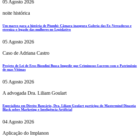
05 Agosto 2026
noite histórica
Um marco para a história de Piumhi: Câmara inaugura Galeria das Ex-Vereadoras e
eterniza o legado das mulheres no Legislativo
05 Agosto 2026
Caso de Adriana Castro
Projeto de Lei de Eros Biondini Busca Impedir que Criminosos Lucrem com o Patrimônio
de suas Vítimas
05 Agosto 2026
A advogada Dra. Liliam Goulart
Especialista em Direito Bancário, Dra. Liliam Goulart participa do Mastermind Dinastia
Black sobre Marketing e Inteligência Artificial
04 Agosto 2026
Aplicação do Implanon