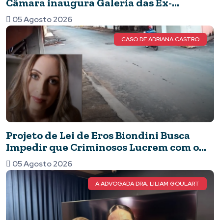
Câmara inaugura Galeria das Ex-
Vereadoras e eterniza o legado das
05 Agosto 2026
mulheres no Legislativo
CASO DE ADRIANA CASTRO
Projeto de Lei de Eros Biondini Busca
Impedir que Criminosos Lucrem com o
Patrimônio de suas Vítimas
05 Agosto 2026
A ADVOGADA DRA. LILIAM GOULART