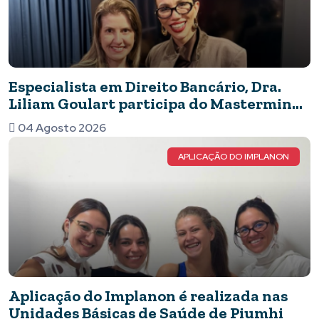
Especialista em Direito Bancário, Dra.
Liliam Goulart participa do Mastermind
Dinastia Black sobre Marketing e
04 Agosto 2026
Inteligência Artificial
APLICAÇÃO DO IMPLANON
Aplicação do Implanon é realizada nas
Unidades Básicas de Saúde de Piumhi