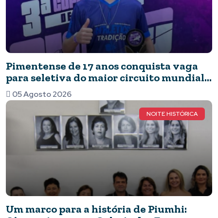
Pimentense de 17 anos conquista vaga
para seletiva do maior circuito mundial
de capoeira após brilhar em competição
05 Agosto 2026
nacional
NOITE HISTÓRICA
Um marco para a história de Piumhi: