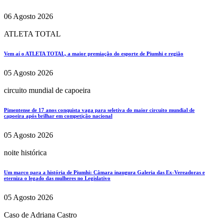
06 Agosto 2026
ATLETA TOTAL
Vem aí o ATLETA TOTAL, a maior premiação do esporte de Piumhi e região
05 Agosto 2026
circuito mundial de capoeira
Pimentense de 17 anos conquista vaga para seletiva do maior circuito mundial de
capoeira após brilhar em competição nacional
05 Agosto 2026
noite histórica
Um marco para a história de Piumhi: Câmara inaugura Galeria das Ex-Vereadoras e
eterniza o legado das mulheres no Legislativo
05 Agosto 2026
Caso de Adriana Castro