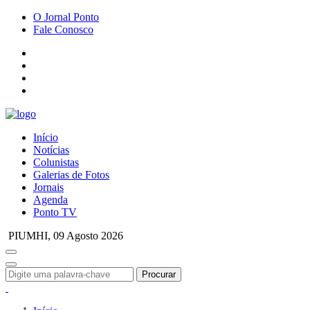
O Jornal Ponto
Fale Conosco
Início
Notícias
Colunistas
Galerias de Fotos
Jornais
Agenda
Ponto TV
PIUMHI,
09 Agosto 2026
Procurar