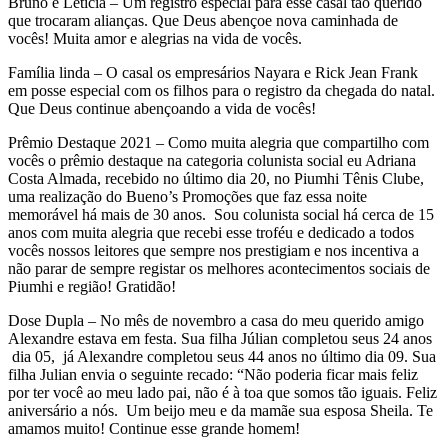
Bruno e Letícia – Um registro especial para esse casal tão querido
que trocaram alianças. Que Deus abençoe nova caminhada de
vocês! Muita amor e alegrias na vida de vocês.
Família linda – O casal os empresários Nayara e Rick Jean Frank
em posse especial com os filhos para o registro da chegada do natal.
Que Deus continue abençoando a vida de vocês!
Prêmio Destaque 2021 – Como muita alegria que compartilho com
vocês o prêmio destaque na categoria colunista social eu Adriana
Costa Almada, recebido no último dia 20, no Piumhi Tênis Clube,
uma realização do Bueno’s Promoções que faz essa noite
memorável há mais de 30 anos. Sou colunista social há cerca de 15
anos com muita alegria que recebi esse troféu e dedicado a todos
vocês nossos leitores que sempre nos prestigiam e nos incentiva a
não parar de sempre registar os melhores acontecimentos sociais de
Piumhi e região! Gratidão!
Dose Dupla – No mês de novembro a casa do meu querido amigo
Alexandre estava em festa. Sua filha Júlian completou seus 24 anos
dia 05, já Alexandre completou seus 44 anos no último dia 09. Sua
filha Julian envia o seguinte recado: “Não poderia ficar mais feliz
por ter você ao meu lado pai, não é à toa que somos tão iguais. Feliz
aniversário a nós. Um beijo meu e da mamãe sua esposa Sheila. Te
amamos muito! Continue esse grande homem!