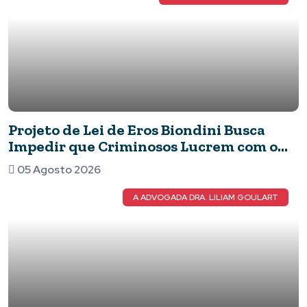
Projeto de Lei de Eros Biondini Busca
Impedir que Criminosos Lucrem com o
Patrimônio de suas Vítimas
05 Agosto 2026
A ADVOGADA DRA. LILIAM GOULART