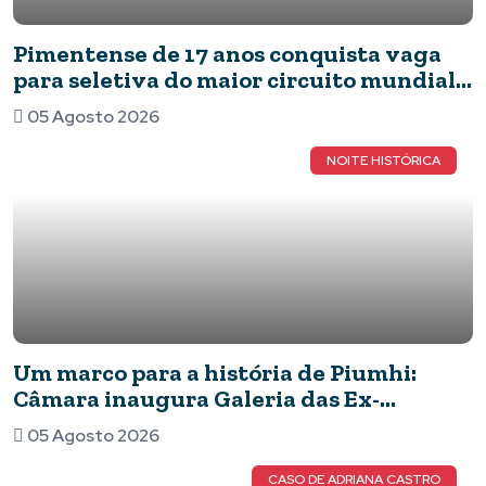
Pimentense de 17 anos conquista vaga
para seletiva do maior circuito mundial
de capoeira após brilhar em competição
05 Agosto 2026
nacional
NOITE HISTÓRICA
Um marco para a história de Piumhi:
Câmara inaugura Galeria das Ex-
Vereadoras e eterniza o legado das
05 Agosto 2026
mulheres no Legislativo
CASO DE ADRIANA CASTRO