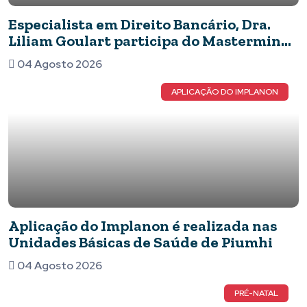
Especialista em Direito Bancário, Dra.
Liliam Goulart participa do Mastermind
Dinastia Black sobre Marketing e
04 Agosto 2026
Inteligência Artificial
APLICAÇÃO DO IMPLANON
Aplicação do Implanon é realizada nas
Unidades Básicas de Saúde de Piumhi
04 Agosto 2026
PRÉ-NATAL