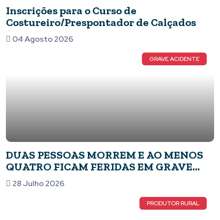
Inscrições para o Curso de
Costureiro/Prespontador de Calçados
04 Agosto 2026
GRAVE ACIDENTE
DUAS PESSOAS MORREM E AO MENOS
QUATRO FICAM FERIDAS EM GRAVE
ACIDENTE NA PONTE DAS ARARAS, NA
28 Julho 2026
MG-050, EM PIUMHI
PRODUTOR RURAL