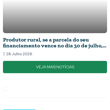
Produtor rural, se a parcela do seu
financiamento vence no dia 30 de julho,
este aviso é para você!
28 Julho 2026
VEJA MAIS NOTÍCIAS