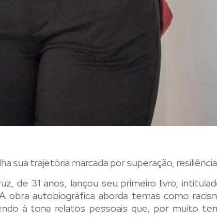
ha sua trajetória marcada por superação, resiliência
uz, de 31 anos, lançou seu primeiro livro, intitul
 A obra autobiográfica aborda temas como racis
razendo à tona relatos pessoais que, por muito t