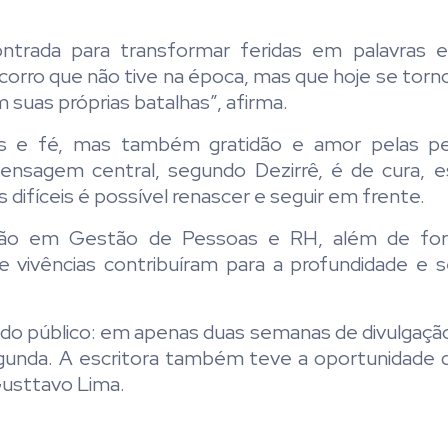
ntrada para transformar feridas em palavras e
 socorro que não tive na época, mas que hoje se to
m suas próprias batalhas”, afirma.
es e fé, mas também gratidão e amor pelas p
nsagem central, segundo Dezirrê, é de cura, e
fíceis é possível renascer e seguir em frente.
ação em Gestão de Pessoas e RH, além de f
e vivências contribuíram para a profundidade e se
do público: em apenas duas semanas de divulgação,
egunda. A escritora também teve a oportunidade 
Gusttavo Lima.