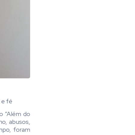
 e fé
ado “Além do
mo, abusos,
empo, foram