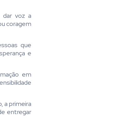
 dar voz a
rnou coragem
essoas que
sperança e
ormação em
nsibilidade
 a primeira
de entregar