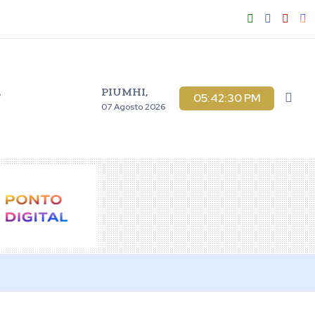
PIUMHI,
V
05:42:31 PM
07 Agosto 2026