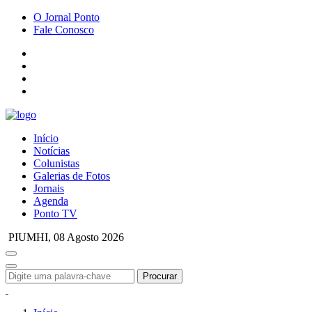
O Jornal Ponto
Fale Conosco
Início
Notícias
Colunistas
Galerias de Fotos
Jornais
Agenda
Ponto TV
PIUMHI,
08 Agosto 2026
Procurar