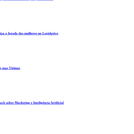
za o legado das mulheres no Legislativo
e suas Vítimas
ck sobre Marketing e Inteligência Artificial