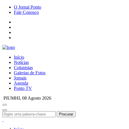
O Jornal Ponto
Fale Conosco
Início
Notícias
Colunistas
Galerias de Fotos
Jornais
Agenda
Ponto TV
PIUMHI,
08 Agosto 2026
Procurar