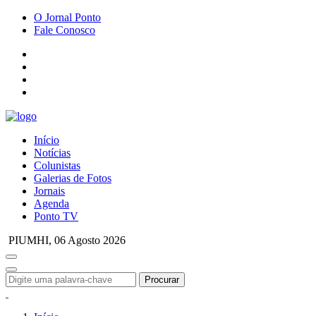
O Jornal Ponto
Fale Conosco
Início
Notícias
Colunistas
Galerias de Fotos
Jornais
Agenda
Ponto TV
PIUMHI,
06 Agosto 2026
Procurar