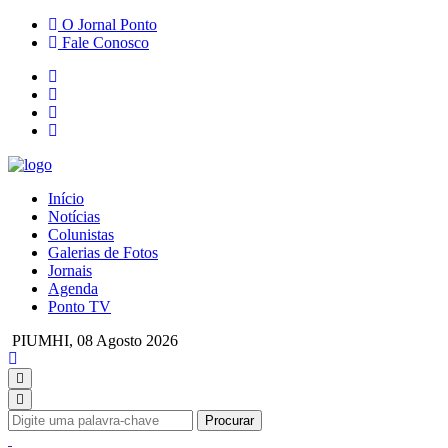
O Jornal Ponto
Fale Conosco
Início
Notícias
Colunistas
Galerias de Fotos
Jornais
Agenda
Ponto TV
PIUMHI,
08 Agosto 2026
Procurar