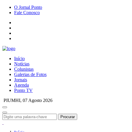
O Jornal Ponto
Fale Conosco
Início
Notícias
Colunistas
Galerias de Fotos
Jornais
Agenda
Ponto TV
PIUMHI,
07 Agosto 2026
Procurar