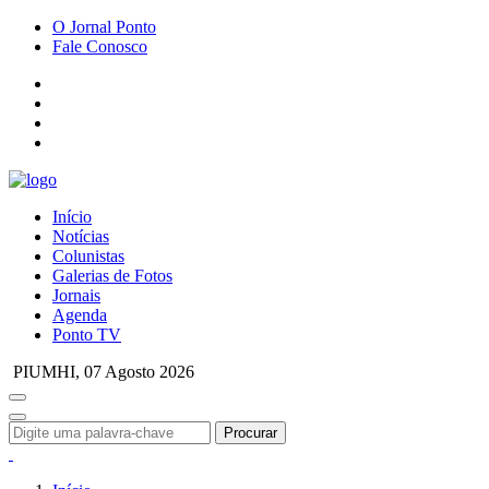
O Jornal Ponto
Fale Conosco
Início
Notícias
Colunistas
Galerias de Fotos
Jornais
Agenda
Ponto TV
PIUMHI,
07 Agosto 2026
Procurar