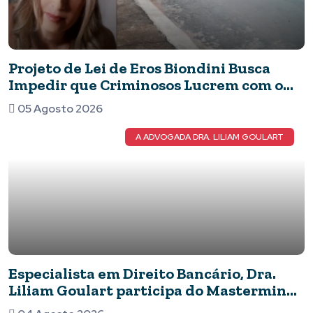
Projeto de Lei de Eros Biondini Busca
Impedir que Criminosos Lucrem com o
Patrimônio de suas Vítimas
05 Agosto 2026
A ADVOGADA DRA. LILIAM GOULART
Especialista em Direito Bancário, Dra.
Liliam Goulart participa do Mastermind
Dinastia Black sobre Marketing e