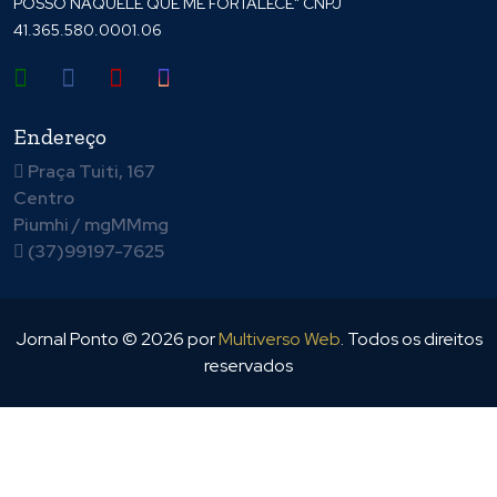
POSSO NAQUELE QUE ME FORTALECE" CNPJ
41.365.580.0001.06
Endereço
Praça Tuiti, 167
Centro
Piumhi / mgMMmg
(37)99197-7625
Jornal Ponto ©
2026
por
Multiverso Web
. Todos os direitos
reservados