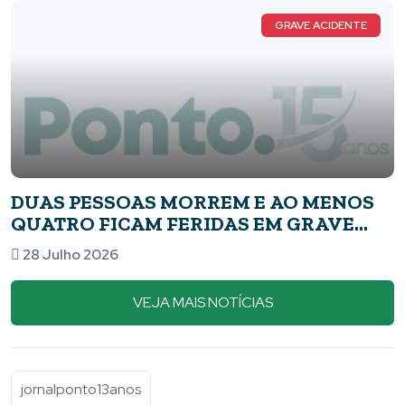
GRAVE ACIDENTE
DUAS PESSOAS MORREM E AO MENOS
QUATRO FICAM FERIDAS EM GRAVE
ACIDENTE NA PONTE DAS ARARAS, NA
28 Julho 2026
MG-050, EM PIUMHI
VEJA MAIS NOTÍCIAS
jornalponto13anos