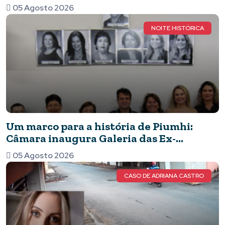
de capoeira após brilhar em competição
05 Agosto 2026
nacional
NOITE HISTÓRICA
Um marco para a história de Piumhi:
Câmara inaugura Galeria das Ex-
Vereadoras e eterniza o legado das
05 Agosto 2026
mulheres no Legislativo
CASO DE ADRIANA CASTRO