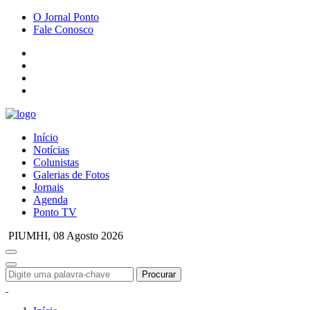
O Jornal Ponto
Fale Conosco
Início
Notícias
Colunistas
Galerias de Fotos
Jornais
Agenda
Ponto TV
PIUMHI,
08 Agosto 2026
Procurar