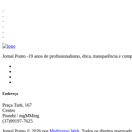
Jornal Ponto -19 anos de profissionalismo, ética, transparênc
Endereço
Praça Tuiti, 167
Centro
Piumhi / mgMMmg
(37)99197-7625
Jornal Ponto ©
2026
por
Multiverso Web
. Todos os direitos reservad