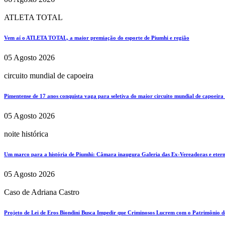
ATLETA TOTAL
Vem aí o ATLETA TOTAL, a maior premiação do esporte de Piumhi e região
05 Agosto 2026
circuito mundial de capoeira
Pimentense de 17 anos conquista vaga para seletiva do maior circuito mundial de capoeira
05 Agosto 2026
noite histórica
Um marco para a história de Piumhi: Câmara inaugura Galeria das Ex-Vereadoras e eterni
05 Agosto 2026
Caso de Adriana Castro
Projeto de Lei de Eros Biondini Busca Impedir que Criminosos Lucrem com o Patrimônio d