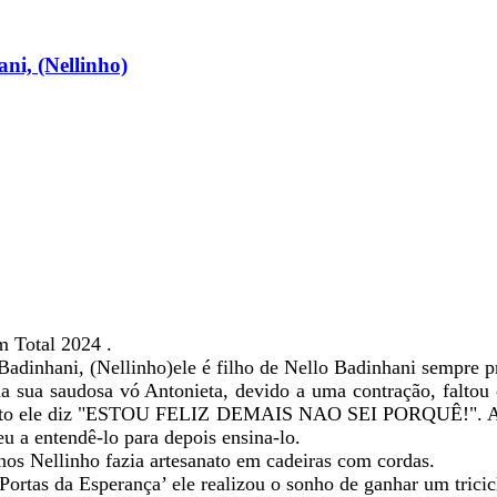
i, (Nellinho)
 Total 2024 .
dinhani, (Nellinho)ele é filho de Nello Badinhani sempre pr
 sua saudosa vó Antonieta, devido a uma contração, faltou o
rosto ele diz "ESTOU FELIZ DEMAIS NAO SEI PORQUÊ!". Apre
u a entendê-lo para depois ensina-lo.
nos Nellinho fazia artesanato em cadeiras com cordas.
ortas da Esperança’ ele realizou o sonho de ganhar um trici