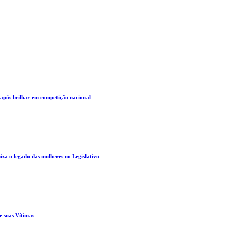
 após brilhar em competição nacional
za o legado das mulheres no Legislativo
e suas Vítimas