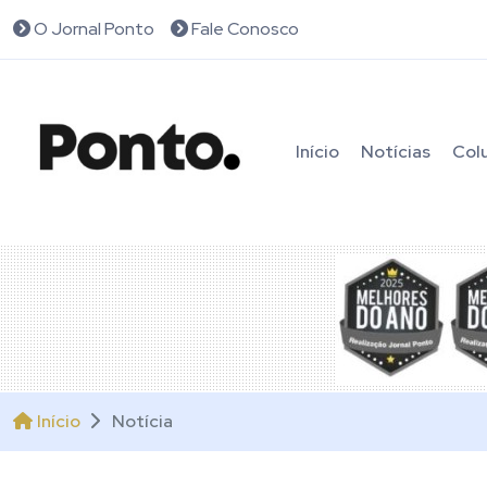
O Jornal Ponto
Fale Conosco
Início
Notícias
Col
Início
Notícia