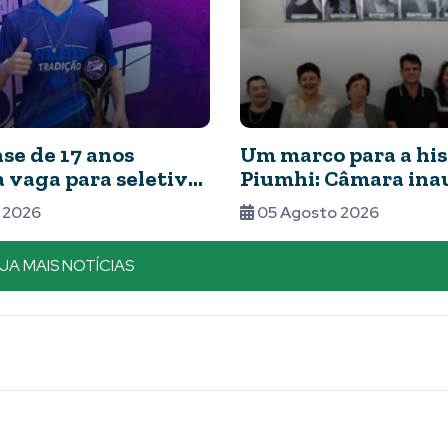
se de 17 anos
Um marco para a his
 vaga para seletiva
Piumhi: Câmara ina
circuito mundial de
Galeria das Ex-Vere
 2026
05 Agosto 2026
após brilhar em
eterniza o legado d
ão nacional
mulheres no Legisla
JA MAIS NOTÍCIAS