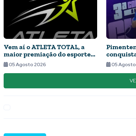
Vem aí o ATLETA TOTAL, a
Pimenten
maior premiação do esporte
conquista
de Piumhi e região
do maior 
05 Agosto 2026
05 Agosto
capoeira 
competiç
VE