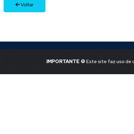
Voltar
IMPORTANTE
🍪 Este site faz uso de
Jornal Ponto -1
Notícias de P
41.365.580.00
Jor