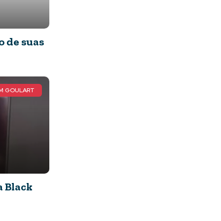
o de suas
AM GOULART
a Black