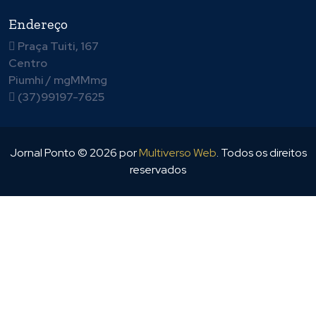
Endereço
Praça Tuiti, 167
Centro
Piumhi / mgMMmg
(37)99197-7625
Jornal Ponto ©
2026
por
Multiverso Web
. Todos os direitos
reservados