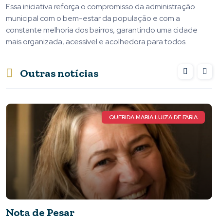
Essa iniciativa reforça o compromisso da administração
municipal com o bem-estar da população e com a
constante melhoria dos bairros, garantindo uma cidade
mais organizada, acessível e acolhedora para todos.
Outras notícias
E FARIA
ATLET
Vem aí o ATLETA TOTAL, a maior