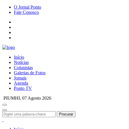
O Jornal Ponto
Fale Conosco
Início
Notícias
Colunistas
Galerias de Fotos
Jornais
Agenda
Ponto TV
PIUMHI,
07 Agosto 2026
Procurar