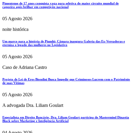
Pimentense de 17 anos conquista vaga para seletiva do maior circuito mundial de
capoeira após brilhar em competição nacional
05 Agosto 2026
noite histórica
Um marco para a história de Piumhi: Câmara inaugura Galeria das Ex-Vereadoras e
eterniza o legado das mulheres no Legislativo
05 Agosto 2026
Caso de Adriana Castro
Projeto de Lei de Eros Biondini Busca Impedir que Criminosos Lucrem com o Patrimônio
de suas Vítimas
05 Agosto 2026
A advogada Dra. Liliam Goulart
Especialista em Direito Bancário, Dra. Liliam Goulart participa do Mastermind Dinastia
Black sobre Marketing e Inteligência Artificial
04 Agosto 2026