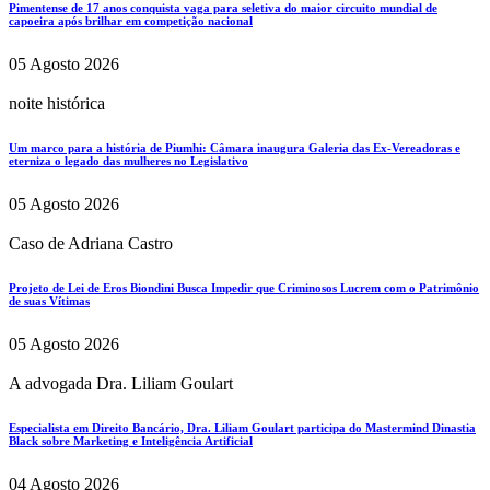
Pimentense de 17 anos conquista vaga para seletiva do maior circuito mundial de
capoeira após brilhar em competição nacional
05 Agosto 2026
noite histórica
Um marco para a história de Piumhi: Câmara inaugura Galeria das Ex-Vereadoras e
eterniza o legado das mulheres no Legislativo
05 Agosto 2026
Caso de Adriana Castro
Projeto de Lei de Eros Biondini Busca Impedir que Criminosos Lucrem com o Patrimônio
de suas Vítimas
05 Agosto 2026
A advogada Dra. Liliam Goulart
Especialista em Direito Bancário, Dra. Liliam Goulart participa do Mastermind Dinastia
Black sobre Marketing e Inteligência Artificial
04 Agosto 2026