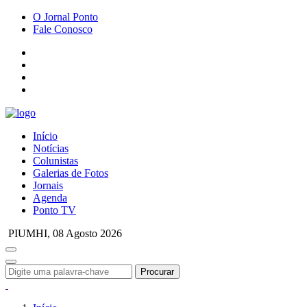
O Jornal Ponto
Fale Conosco
Início
Notícias
Colunistas
Galerias de Fotos
Jornais
Agenda
Ponto TV
PIUMHI,
08 Agosto 2026
Procurar