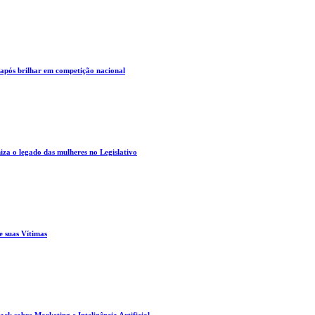
 após brilhar em competição nacional
za o legado das mulheres no Legislativo
e suas Vítimas
ck sobre Marketing e Inteligência Artificial