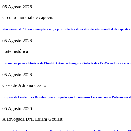
05 Agosto 2026
circuito mundial de capoeira
Pimentense de 17 anos conquista vaga para seletiva do maior circuito mundial de capoeira
05 Agosto 2026
noite histórica
Um marco para a história de Piumhi: Câmara inaugura Galeria das Ex-Vereadoras e eterni
05 Agosto 2026
Caso de Adriana Castro
Projeto de Lei de Eros Biondini Busca Impedir que Criminosos Lucrem com o Patrimônio d
05 Agosto 2026
A advogada Dra. Liliam Goulart
Especialista em Direito Bancário, Dra. Liliam Goulart participa do Mastermind Dinastia Bla