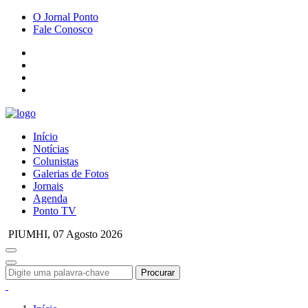
O Jornal Ponto
Fale Conosco
Início
Notícias
Colunistas
Galerias de Fotos
Jornais
Agenda
Ponto TV
PIUMHI,
07 Agosto 2026
Procurar