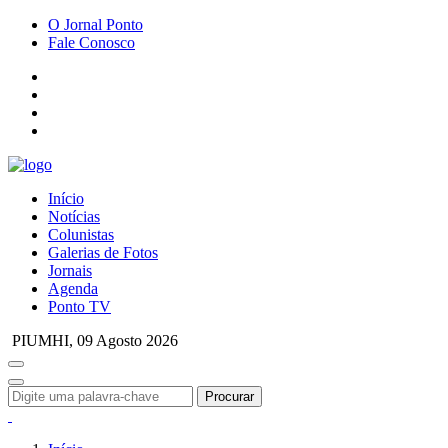
O Jornal Ponto
Fale Conosco
Início
Notícias
Colunistas
Galerias de Fotos
Jornais
Agenda
Ponto TV
PIUMHI,
09 Agosto 2026
Procurar