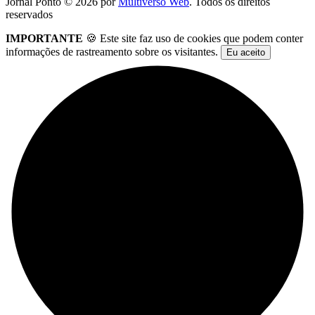
Jornal Ponto ©
2026
por
Multiverso Web
. Todos os direitos
reservados
IMPORTANTE
🍪 Este site faz uso de cookies que podem conter
informações de rastreamento sobre os visitantes.
Eu aceito