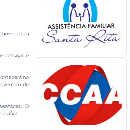
omovido pela
une pessoas e
acontecerá no
 novembro de
esentadas. O
ografias.