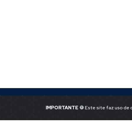
IMPORTANTE
🍪 Este site faz uso de
Jornal Ponto -1
Notícias de P
41.365.580.00