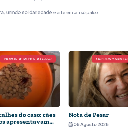
ra, unindo solidariedade
e arte em um só palco.
CASO
QUERIDA MARIA LUIZA DE FARIA
 cães
Nota de Pesar
V
am
m
06 Agosto 2026