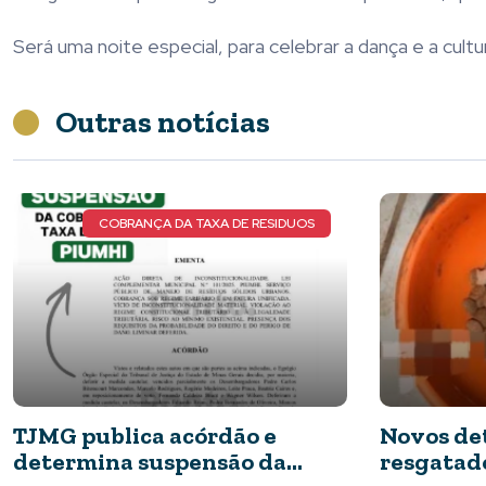
Será uma noite especial, para celebrar a dança e a cultu
Outras notícias
 DA TAXA DE RESIDUOS
NOVOS DETALHES DO 
 acórdão e
Novos detalhes do caso:
spensão da
resgatados apresentav