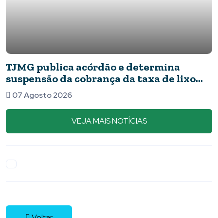
TJMG publica acórdão e determina
uspensão da cobrança da taxa de lixo
em Piumhi
07 Agosto 2026
VEJA MAIS NOTÍCIAS
Voltar