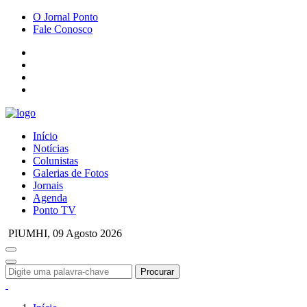
O Jornal Ponto
Fale Conosco
Início
Notícias
Colunistas
Galerias de Fotos
Jornais
Agenda
Ponto TV
PIUMHI,
09 Agosto 2026
Procurar