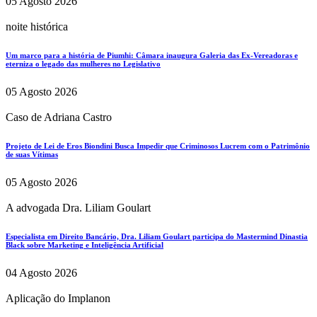
05 Agosto 2026
noite histórica
Um marco para a história de Piumhi: Câmara inaugura Galeria das Ex-Vereadoras e
eterniza o legado das mulheres no Legislativo
05 Agosto 2026
Caso de Adriana Castro
Projeto de Lei de Eros Biondini Busca Impedir que Criminosos Lucrem com o Patrimônio
de suas Vítimas
05 Agosto 2026
A advogada Dra. Liliam Goulart
Especialista em Direito Bancário, Dra. Liliam Goulart participa do Mastermind Dinastia
Black sobre Marketing e Inteligência Artificial
04 Agosto 2026
Aplicação do Implanon