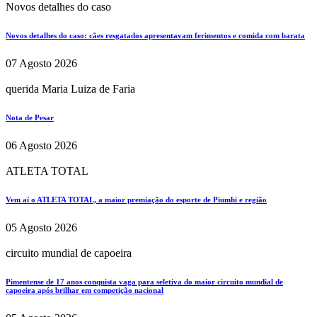
Novos detalhes do caso
Novos detalhes do caso: cães resgatados apresentavam ferimentos e comida com barata
07 Agosto 2026
querida Maria Luiza de Faria
Nota de Pesar
06 Agosto 2026
ATLETA TOTAL
Vem aí o ATLETA TOTAL, a maior premiação do esporte de Piumhi e região
05 Agosto 2026
circuito mundial de capoeira
Pimentense de 17 anos conquista vaga para seletiva do maior circuito mundial de
capoeira após brilhar em competição nacional