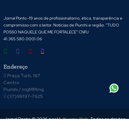
Jornal Ponto -19 anos de profissionalismo, ética, transparência e
compromisso com o leitor. Notícias de Piumhi e região. "TUDO
POSSO NAQUELE QUE ME FORTALECE" CNPJ
41.365.580.0001.06
Endereço
Praça Tuiti, 167
Centro
Piumhi / mgMMmg
(37)99197-7625
Jornal Ponto ©
2026
por
Multiverso Web
. Todos os direitos
reservados