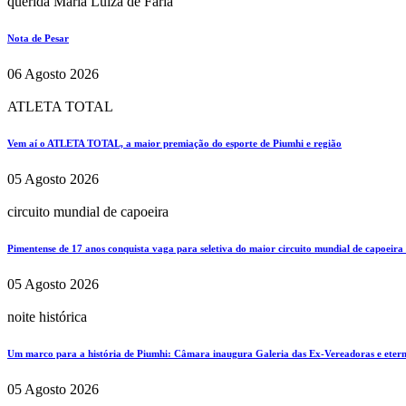
querida Maria Luiza de Faria
Nota de Pesar
06 Agosto 2026
ATLETA TOTAL
Vem aí o ATLETA TOTAL, a maior premiação do esporte de Piumhi e região
05 Agosto 2026
circuito mundial de capoeira
Pimentense de 17 anos conquista vaga para seletiva do maior circuito mundial de capoeira
05 Agosto 2026
noite histórica
Um marco para a história de Piumhi: Câmara inaugura Galeria das Ex-Vereadoras e eterni
05 Agosto 2026