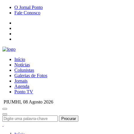
O Jornal Ponto
Fale Conosco
Início
Notícias
Colunistas
Galerias de Fotos
Jornais
Agenda
Ponto TV
PIUMHI,
08 Agosto 2026
Procurar