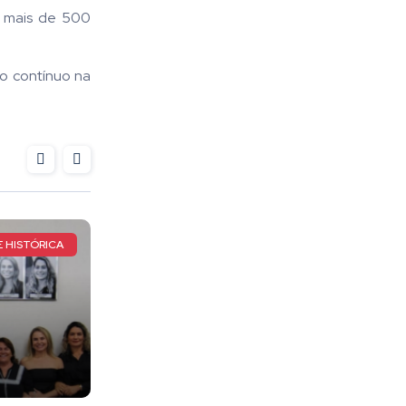
e mais de 500
to contínuo na
 ADRIANA CASTRO
A ADVOGADA DRA. LILIAM GOULART