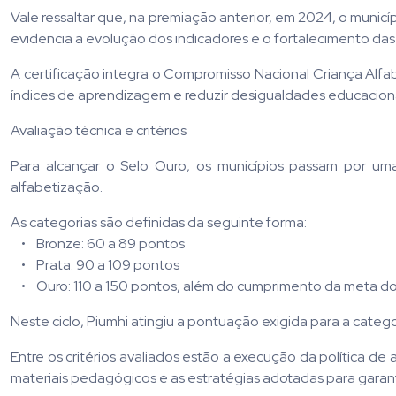
Vale ressaltar que, na premiação anterior, em 2024, o munic
evidencia a evolução dos indicadores e o fortalecimento das 
A certificação integra o Compromisso Nacional Criança Alfab
índices de aprendizagem e reduzir desigualdades educaciona
Avaliação técnica e critérios
Para alcançar o Selo Ouro, os municípios passam por uma
alfabetização.
As categorias são definidas da seguinte forma:
• Bronze: 60 a 89 pontos
• Prata: 90 a 109 pontos
• Ouro: 110 a 150 pontos, além do cumprimento da meta do 
Neste ciclo, Piumhi atingiu a pontuação exigida para a cat
Entre os critérios avaliados estão a execução da política de
materiais pedagógicos e as estratégias adotadas para garant