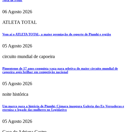
Nota de Pesar
06 Agosto 2026
ATLETA TOTAL
Vem aí o ATLETA TOTAL, a maior premiação do esporte de Piumhi e região
05 Agosto 2026
circuito mundial de capoeira
Pimentense de 17 anos conquista vaga para seletiva do maior circuito mundial de
capoeira após brilhar em competição nacional
05 Agosto 2026
noite histórica
Um marco para a história de Piumhi: Câmara inaugura Galeria das Ex-Vereadoras e
eterniza o legado das mulheres no Legislativo
05 Agosto 2026
Caso de Adriana Castro