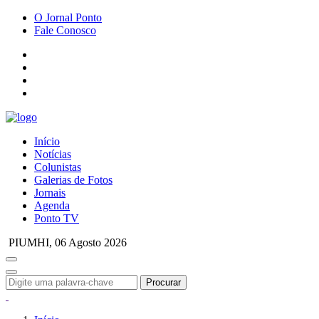
O Jornal Ponto
Fale Conosco
Início
Notícias
Colunistas
Galerias de Fotos
Jornais
Agenda
Ponto TV
PIUMHI,
06 Agosto 2026
Procurar