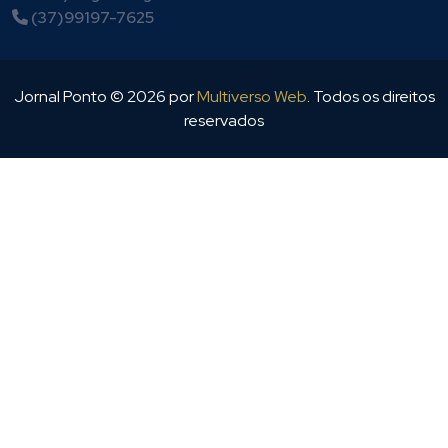
(37)99197-7625
Jornal Ponto ©
2026
por
Multiverso Web
. Todos os direitos
reservados