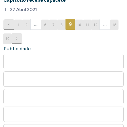
Capitólio recebe capacete
27 Abril 2021
‹
9
...
...
1
2
6
7
8
10
11
12
18
›
19
Publicidades