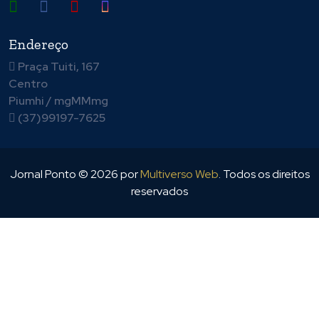
Endereço
Praça Tuiti, 167
Centro
Piumhi / mgMMmg
(37)99197-7625
Jornal Ponto ©
2026
por
Multiverso Web
. Todos os direitos
reservados