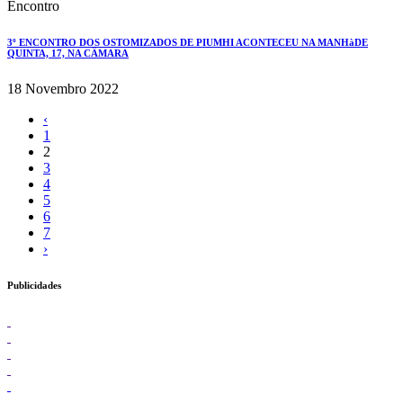
Encontro
3º ENCONTRO DOS OSTOMIZADOS DE PIUMHI ACONTECEU NA MANHàDE
QUINTA, 17, NA CÂMARA
18 Novembro 2022
‹
1
2
3
4
5
6
7
›
Publicidades