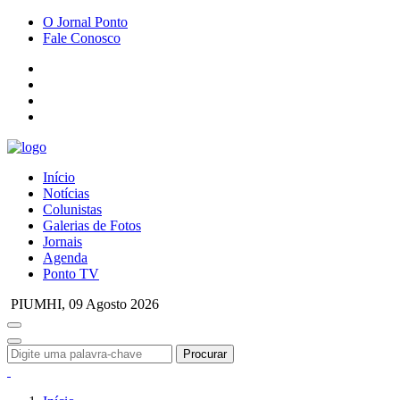
O Jornal Ponto
Fale Conosco
Início
Notícias
Colunistas
Galerias de Fotos
Jornais
Agenda
Ponto TV
PIUMHI,
09 Agosto 2026
Procurar