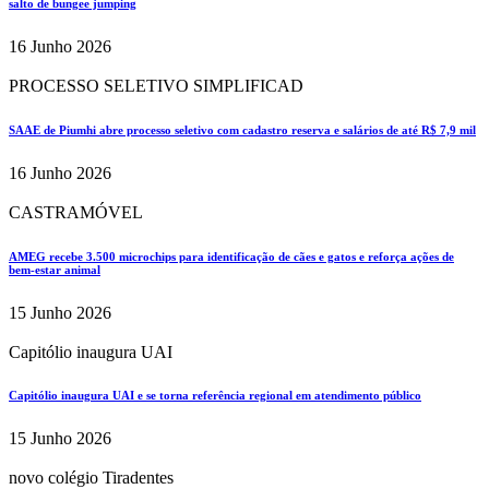
salto de bungee jumping
16 Junho 2026
PROCESSO SELETIVO SIMPLIFICAD
SAAE de Piumhi abre processo seletivo com cadastro reserva e salários de até R$ 7,9 mil
16 Junho 2026
CASTRAMÓVEL
AMEG recebe 3.500 microchips para identificação de cães e gatos e reforça ações de
bem-estar animal
15 Junho 2026
Capitólio inaugura UAI
Capitólio inaugura UAI e se torna referência regional em atendimento público
15 Junho 2026
novo colégio Tiradentes