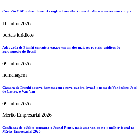
Conexão OAB reúne advocacia regional em São Roque de Minas e marca nova etapa
10 Julho 2026
portais jurídicos
Advogada de Piumhi conquista espaço em um dos maiores portais jurídicos do
agronegócio do Brasil
09 Julho 2026
homenagem
Câmara de Piumhi aprova homenagem e nova quadra levará o nome de Vanderlino José
de Castro, o Van-Van
09 Julho 2026
Mérito Empresarial 2026
Confiança do público consagra o Jornal Ponto, mais uma vez, como o melhor jornal no
Mérito Empresarial 2026