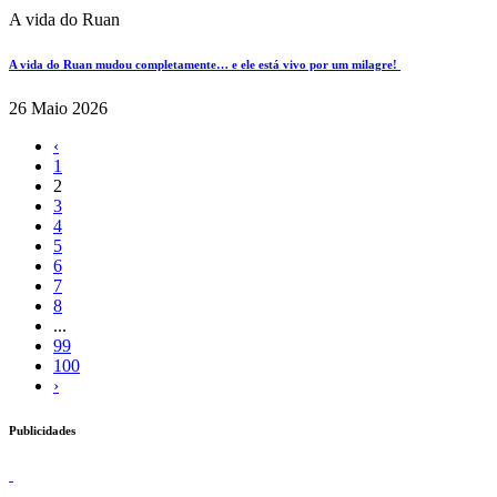
A vida do Ruan
A vida do Ruan mudou completamente… e ele está vivo por um milagre!
26 Maio 2026
‹
1
2
3
4
5
6
7
8
...
99
100
›
Publicidades