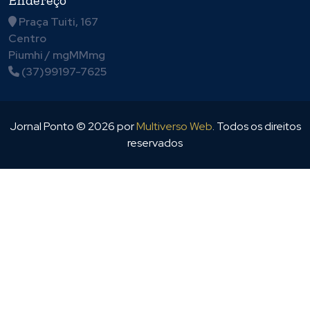
Endereço
Praça Tuiti, 167
Centro
Piumhi / mgMMmg
(37)99197-7625
Jornal Ponto ©
2026
por
Multiverso Web
. Todos os direitos
reservados