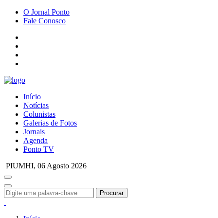
O Jornal Ponto
Fale Conosco
Início
Notícias
Colunistas
Galerias de Fotos
Jornais
Agenda
Ponto TV
PIUMHI,
06 Agosto 2026
Procurar