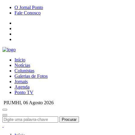
O Jornal Ponto
Fale Conosco
Início
Notícias
Colunistas
Galerias de Fotos
Jornais
Agenda
Ponto TV
PIUMHI,
06 Agosto 2026
Procurar