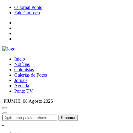
O Jornal Ponto
Fale Conosco
Início
Notícias
Colunistas
Galerias de Fotos
Jornais
Agenda
Ponto TV
PIUMHI,
08 Agosto 2026
Procurar