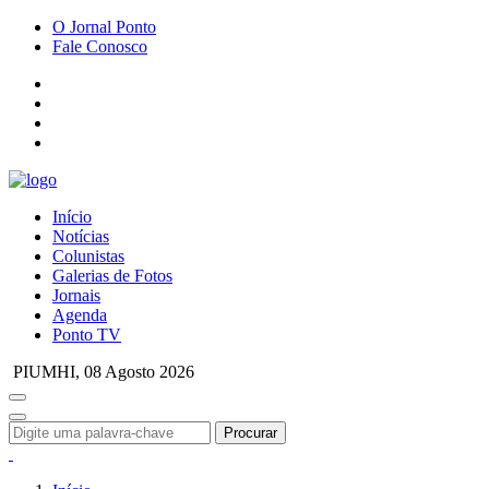
O Jornal Ponto
Fale Conosco
Início
Notícias
Colunistas
Galerias de Fotos
Jornais
Agenda
Ponto TV
PIUMHI,
08 Agosto 2026
Procurar