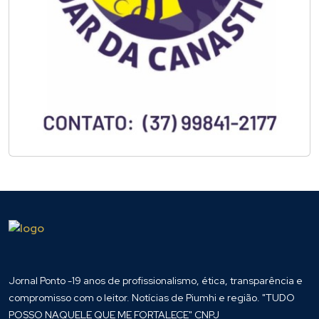
Jornal Ponto -19 anos de profissionalismo, ética, transparência e
compromisso com o leitor. Notícias de Piumhi e região. "TUDO
POSSO NAQUELE QUE ME FORTALECE" CNPJ