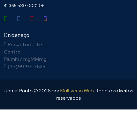
41.365.580.0001.06
Endereço
Praça Tuiti, 167
Centro
Piumhi / mgMMmg
(37)99197-7625
Jornal Ponto ©
2026
por
Multiverso Web
. Todos os direitos
reservados