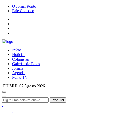
O Jornal Ponto
Fale Conosco
Início
Notícias
Colunistas
Galerias de Fotos
Jornais
Agenda
Ponto TV
PIUMHI,
07 Agosto 2026
Procurar