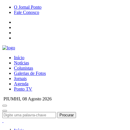
O Jornal Ponto
Fale Conosco
Início
Notícias
Colunistas
Galerias de Fotos
Jornais
Agenda
Ponto TV
PIUMHI,
08 Agosto 2026
Procurar