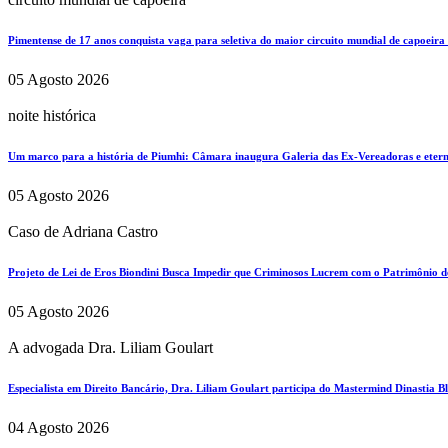
Pimentense de 17 anos conquista vaga para seletiva do maior circuito mundial de capoeira
05 Agosto 2026
noite histórica
Um marco para a história de Piumhi: Câmara inaugura Galeria das Ex-Vereadoras e eterni
05 Agosto 2026
Caso de Adriana Castro
Projeto de Lei de Eros Biondini Busca Impedir que Criminosos Lucrem com o Patrimônio d
05 Agosto 2026
A advogada Dra. Liliam Goulart
Especialista em Direito Bancário, Dra. Liliam Goulart participa do Mastermind Dinastia Bla
04 Agosto 2026