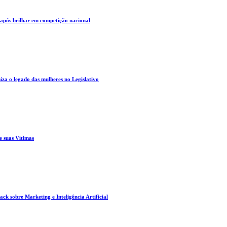
 após brilhar em competição nacional
za o legado das mulheres no Legislativo
e suas Vítimas
ck sobre Marketing e Inteligência Artificial