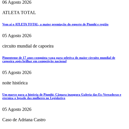
06 Agosto 2026
ATLETA TOTAL
Vem aí o ATLETA TOTAL, a maior premiação do esporte de Piumhi e região
05 Agosto 2026
circuito mundial de capoeira
Pimentense de 17 anos conquista vaga para seletiva do maior circuito mundial de
capoeira após brilhar em competição nacional
05 Agosto 2026
noite histórica
Um marco para a história de Piumhi: Câmara inaugura Galeria das Ex-Vereadoras e
eterniza o legado das mulheres no Legislativo
05 Agosto 2026
Caso de Adriana Castro