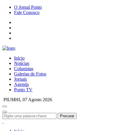
O Jornal Ponto
Fale Conosco
Início
Notícias
Colunistas
Galerias de Fotos
Jornais
Agenda
Ponto TV
PIUMHI,
07 Agosto 2026
Procurar