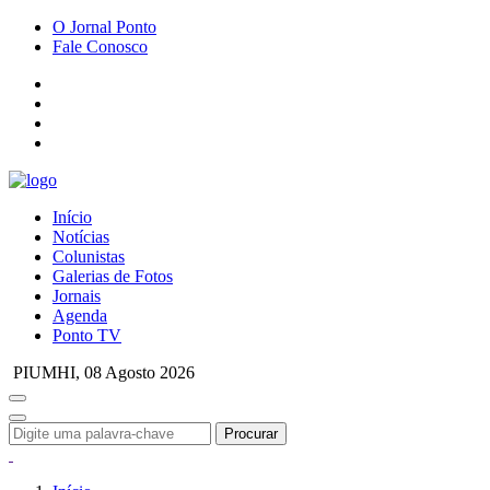
O Jornal Ponto
Fale Conosco
Início
Notícias
Colunistas
Galerias de Fotos
Jornais
Agenda
Ponto TV
PIUMHI,
08 Agosto 2026
Procurar