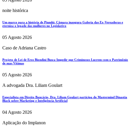
noite histórica
Um marco para a história de Piumhi: Câmara inaugura Galeria das Ex-Vereadoras e
eterniza o legado das mulheres no Legislativo
05 Agosto 2026
Caso de Adriana Castro
Projeto de Lei de Eros Biondini Busca Impedir que Criminosos Lucrem com o Patrimônio
de suas Vítimas
05 Agosto 2026
A advogada Dra. Liliam Goulart
Especialista em Direito Bancário, Dra. Liliam Goulart participa do Mastermind Dinastia
Black sobre Marketing e Inteligência Artificial
04 Agosto 2026
Aplicação do Implanon