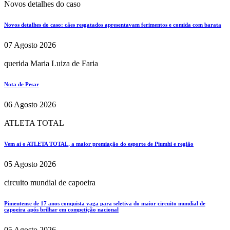
Novos detalhes do caso
Novos detalhes do caso: cães resgatados apresentavam ferimentos e comida com barata
07 Agosto 2026
querida Maria Luiza de Faria
Nota de Pesar
06 Agosto 2026
ATLETA TOTAL
Vem aí o ATLETA TOTAL, a maior premiação do esporte de Piumhi e região
05 Agosto 2026
circuito mundial de capoeira
Pimentense de 17 anos conquista vaga para seletiva do maior circuito mundial de
capoeira após brilhar em competição nacional
05 Agosto 2026