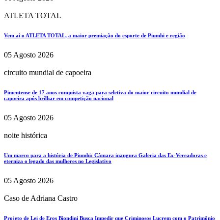
ATLETA TOTAL
Vem aí o ATLETA TOTAL, a maior premiação do esporte de Piumhi e região
05 Agosto 2026
circuito mundial de capoeira
Pimentense de 17 anos conquista vaga para seletiva do maior circuito mundial de
capoeira após brilhar em competição nacional
05 Agosto 2026
noite histórica
Um marco para a história de Piumhi: Câmara inaugura Galeria das Ex-Vereadoras e
eterniza o legado das mulheres no Legislativo
05 Agosto 2026
Caso de Adriana Castro
Projeto de Lei de Eros Biondini Busca Impedir que Criminosos Lucrem com o Patrimônio