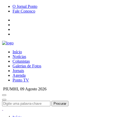
O Jornal Ponto
Fale Conosco
Início
Notícias
Colunistas
Galerias de Fotos
Jornais
Agenda
Ponto TV
PIUMHI,
09 Agosto 2026
Procurar