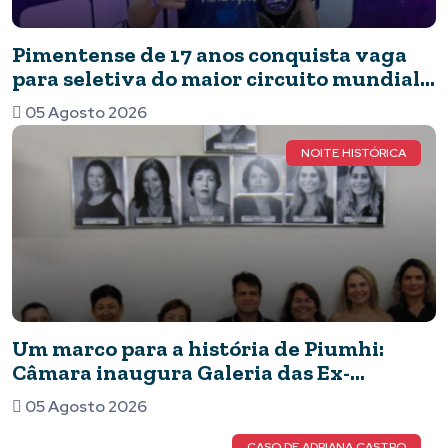
Pimentense de 17 anos conquista vaga
para seletiva do maior circuito mundial
de capoeira após brilhar em competição
05 Agosto 2026
nacional
NOITE HISTÓRICA
Um marco para a história de Piumhi:
Câmara inaugura Galeria das Ex-
Vereadoras e eterniza o legado das
05 Agosto 2026
mulheres no Legislativo
CASO DE ADRIANA CASTRO