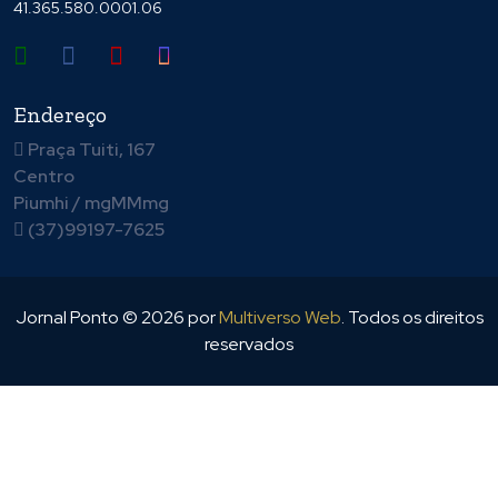
41.365.580.0001.06
Endereço
Praça Tuiti, 167
Centro
Piumhi / mgMMmg
(37)99197-7625
Jornal Ponto ©
2026
por
Multiverso Web
. Todos os direitos
reservados