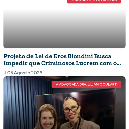
Projeto de Lei de Eros Biondini Busca
Impedir que Criminosos Lucrem com o
Patrimônio de suas Vítimas
05 Agosto 2026
A ADVOGADA DRA. LILIAM GOULART