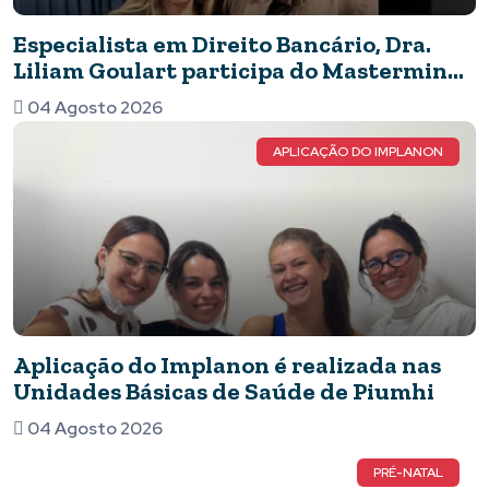
Especialista em Direito Bancário, Dra.
Liliam Goulart participa do Mastermind
Dinastia Black sobre Marketing e
04 Agosto 2026
Inteligência Artificial
APLICAÇÃO DO IMPLANON
Aplicação do Implanon é realizada nas
Unidades Básicas de Saúde de Piumhi
04 Agosto 2026
PRÉ-NATAL