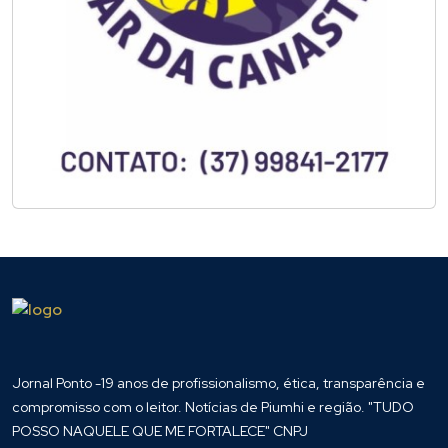
Jornal Ponto -19 anos de profissionalismo, ética, transparência e
compromisso com o leitor. Notícias de Piumhi e região. "TUDO
POSSO NAQUELE QUE ME FORTALECE" CNPJ