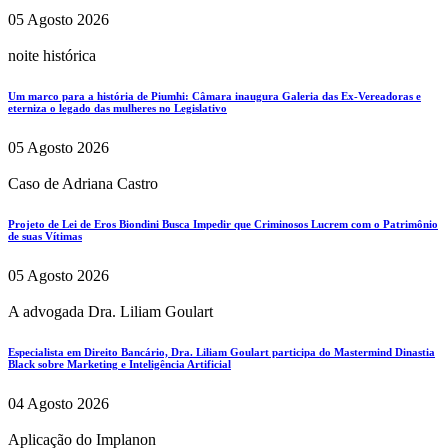
05 Agosto 2026
noite histórica
Um marco para a história de Piumhi: Câmara inaugura Galeria das Ex-Vereadoras e
eterniza o legado das mulheres no Legislativo
05 Agosto 2026
Caso de Adriana Castro
Projeto de Lei de Eros Biondini Busca Impedir que Criminosos Lucrem com o Patrimônio
de suas Vítimas
05 Agosto 2026
A advogada Dra. Liliam Goulart
Especialista em Direito Bancário, Dra. Liliam Goulart participa do Mastermind Dinastia
Black sobre Marketing e Inteligência Artificial
04 Agosto 2026
Aplicação do Implanon