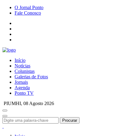
O Jornal Ponto
Fale Conosco
Início
Notícias
Colunistas
Galerias de Fotos
Jornais
Agenda
Ponto TV
PIUMHI,
08 Agosto 2026
Procurar