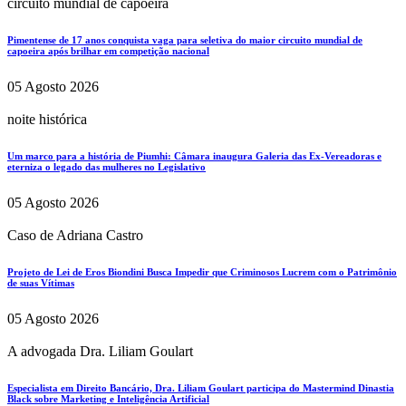
circuito mundial de capoeira
Pimentense de 17 anos conquista vaga para seletiva do maior circuito mundial de
capoeira após brilhar em competição nacional
05 Agosto 2026
noite histórica
Um marco para a história de Piumhi: Câmara inaugura Galeria das Ex-Vereadoras e
eterniza o legado das mulheres no Legislativo
05 Agosto 2026
Caso de Adriana Castro
Projeto de Lei de Eros Biondini Busca Impedir que Criminosos Lucrem com o Patrimônio
de suas Vítimas
05 Agosto 2026
A advogada Dra. Liliam Goulart
Especialista em Direito Bancário, Dra. Liliam Goulart participa do Mastermind Dinastia
Black sobre Marketing e Inteligência Artificial