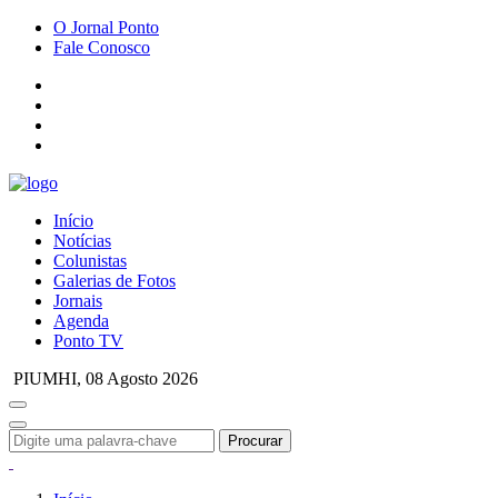
O Jornal Ponto
Fale Conosco
Início
Notícias
Colunistas
Galerias de Fotos
Jornais
Agenda
Ponto TV
PIUMHI,
08 Agosto 2026
Procurar