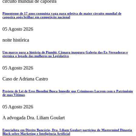
circuito mundial de capoeira
Pimentense de 17 anos conquista vaga para seletiva do maior circuito mundial de
capoeira após brilhar em competição nacional
05 Agosto 2026
noite histórica
Um marco para a história de Piumhi: Câmara inaugura Galeria das Ex-Vereadoras e
eterniza o legado das mulheres no Legislativo
05 Agosto 2026
Caso de Adriana Castro
Projeto de Lei de Eros Biondini Busca Impedir que Criminosos Lucrem com o Patrimônio
de suas Vítimas
05 Agosto 2026
A advogada Dra. Liliam Goulart
Especialista em Direito Bancário, Dra. Liliam Goulart participa do Mastermind Dinastia
Black sobre Marketing e Inteligência Artificial