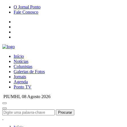
O Jornal Ponto
Fale Conosco
Início
Notícias
Colunistas
Galerias de Fotos
Jornais
Agenda
Ponto TV
PIUMHI,
08 Agosto 2026
Procurar