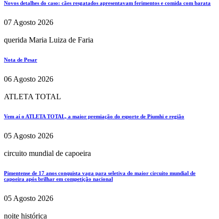
Novos detalhes do caso: cães resgatados apresentavam ferimentos e comida com barata
07 Agosto 2026
querida Maria Luiza de Faria
Nota de Pesar
06 Agosto 2026
ATLETA TOTAL
Vem aí o ATLETA TOTAL, a maior premiação do esporte de Piumhi e região
05 Agosto 2026
circuito mundial de capoeira
Pimentense de 17 anos conquista vaga para seletiva do maior circuito mundial de
capoeira após brilhar em competição nacional
05 Agosto 2026
noite histórica