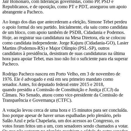
Jair Bolsonaro, com lideranças governistas, como PP, PSD e
Republicanos, e de oposição, como PT e PDT, assegurou um apoio
abrangente a Pacheco.
Ao longo dos dias que antecederam a eleição, Simone Tebet perdeu
o apoio formal do seu partido. Inicialmente, ela saiu como candidata
de um bloco, com apoio também de PSDB, Cidadania e Podemos.
Hoje, ao registrar sua candidatura na Mesa Diretora, ela se colocou
como candidata independente. Jorge Kajuru (Cidadania-GO), Lasier
Martins (Podemos-RS) e Major Olímpio (PSL-SP), outros
candidatos à presidência, desistiram de suas candidaturas na última
hora para apoiar Tebet, mas isso não foi o suficiente para ela superar
Pacheco.
Rodrigo Pacheco nasceu em Porto Velho, em 3 de novembro de
1976. Ele é advogado e está em seu primeiro mandato como
senador. Antes, foi deputado federal entre 2015 e 2018,
quando presidiu a Comissão de Constituição e Justiça (CCJ) da
Câmara. No Senado, atuou como vice-presidente da Comissão de
Transparência e Governança (CTFC).
A votação levou cerca de uma hora e 15 minutos para ser concluída.
Isso porque apesar de haver urnas espalhadas pelo plenário, pelo
Salão Azul e pela Chapelaria, um dos acessos ao Congresso, os
votos foram feitos um a um, com senadores sendo chamados a votar.