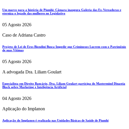
Um marco para a história de Piumhi: Câmara inaugura Galeria das Ex-Vereadoras e
eterniza o legado das mulheres no Legislativo
05 Agosto 2026
Caso de Adriana Castro
Projeto de Lei de Eros Biondini Busca Impedir que Criminosos Lucrem com o Patrimônio
de suas Vítimas
05 Agosto 2026
A advogada Dra. Liliam Goulart
Especialista em Direito Bancário, Dra. Liliam Goulart participa do Mastermind Dinastia
Black sobre Marketing e Inteligência Artificial
04 Agosto 2026
Aplicação do Implanon
Aplicação do Implanon é realizada nas Unidades Básicas de Saúde de Piumhi