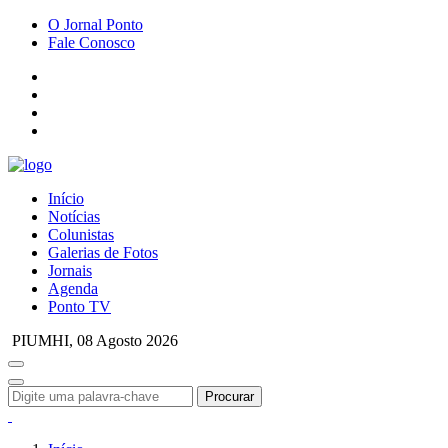
O Jornal Ponto
Fale Conosco
Início
Notícias
Colunistas
Galerias de Fotos
Jornais
Agenda
Ponto TV
PIUMHI,
08 Agosto 2026
Procurar