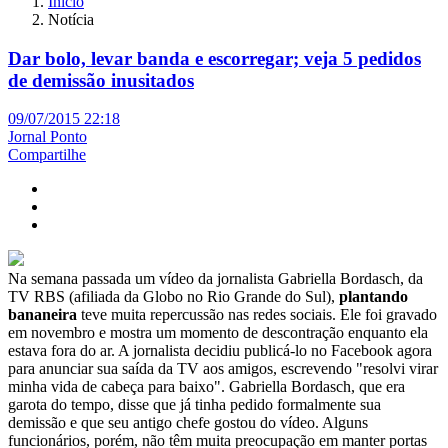
Início
Notícia
Dar bolo, levar banda e escorregar; veja 5 pedidos
de demissão inusitados
09/07/2015 22:18
Jornal Ponto
Compartilhe
Na semana passada um vídeo da jornalista Gabriella Bordasch, da
TV RBS (afiliada da Globo no Rio Grande do Sul),
plantando
bananeira
teve muita repercussão nas redes sociais. Ele foi gravado
em novembro e mostra um momento de descontração enquanto ela
estava fora do ar. A jornalista decidiu publicá-lo no Facebook agora
para anunciar sua saída da TV aos amigos, escrevendo "resolvi virar
minha vida de cabeça para baixo". Gabriella Bordasch, que era
garota do tempo, disse que já tinha pedido formalmente sua
demissão e que seu antigo chefe gostou do vídeo. Alguns
funcionários, porém, não têm muita preocupação em manter portas