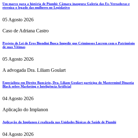
Um marco para a história de Piumhi: Câmara inaugura Galeria das Ex-Vereadoras e
eterniza o legado das mulheres no Legislativo
05 Agosto 2026
Caso de Adriana Castro
Projeto de Lei de Eros Biondini Busca Impedir que Criminosos Lucrem com o Patrimônio
de suas Vítimas
05 Agosto 2026
A advogada Dra. Liliam Goulart
Especialista em Direito Bancário, Dra. Liliam Goulart participa do Mastermind Dinastia
Black sobre Marketing e Inteligência Artificial
04 Agosto 2026
Aplicação do Implanon
Aplicação do Implanon é realizada nas Unidades Básicas de Saúde de Piumhi
04 Agosto 2026