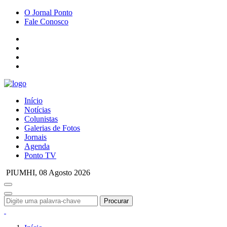
O Jornal Ponto
Fale Conosco
Início
Notícias
Colunistas
Galerias de Fotos
Jornais
Agenda
Ponto TV
PIUMHI,
08 Agosto 2026
Procurar