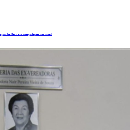
 após brilhar em competição nacional