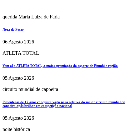
querida Maria Luiza de Faria
Nota de Pesar
06 Agosto 2026
ATLETA TOTAL
Vem aí o ATLETA TOTAL, a maior premiação do esporte de Piumhi e região
05 Agosto 2026
circuito mundial de capoeira
Pimentense de 17 anos conquista vaga para seletiva do maior circuito mundial de
capoeira após brilhar em competição nacional
05 Agosto 2026
noite histórica