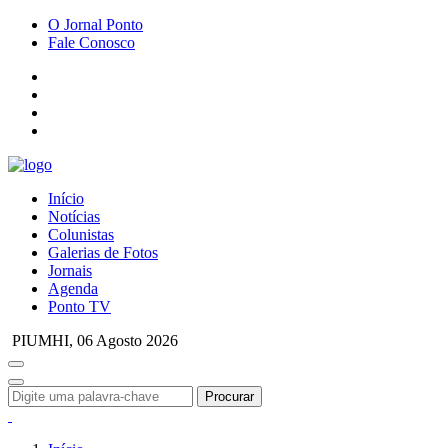
O Jornal Ponto
Fale Conosco
Início
Notícias
Colunistas
Galerias de Fotos
Jornais
Agenda
Ponto TV
PIUMHI,
06 Agosto 2026
Procurar